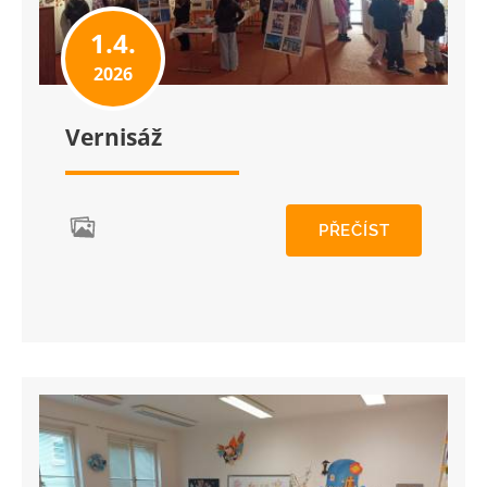
1.4.
2026
Vernisáž
PŘEČÍST