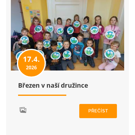
17.4.
2026
Březen v naší družince
PŘEČÍST