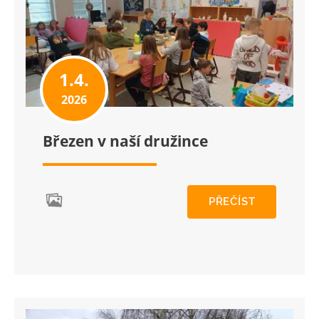
1.4.
2026
Březen v naší družince
PŘEČÍST