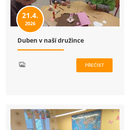
21.4.
2026
Duben v naší družince
PŘEČÍST