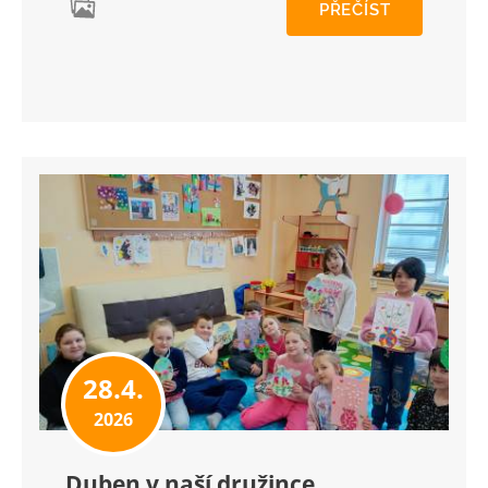
PŘEČÍST
28.4.
2026
Duben v naší družince