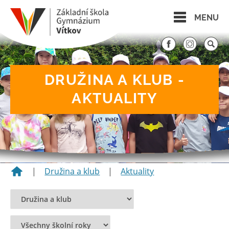
MENU
DRUŽINA A KLUB -
AKTUALITY
|
Družina a klub
|
Aktuality