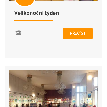
Velikonoční týden
PŘEČÍST