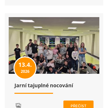
13.4.
2026
Jarní tajuplné nocování
PŘEČÍST