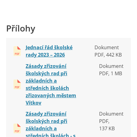
Přílohy
Jednací řád školské
Dokument
rady 2023 – 2026
PDF, 442 KB
Zásady zřizování
Dokument
školských rad při
PDF, 1 MB
základních a
středních školách
zřizovaných městem
Vítkov
Zásady zřizování
Dokument
školských rad při
PDF,
základních a
137 KB
středních školách - s