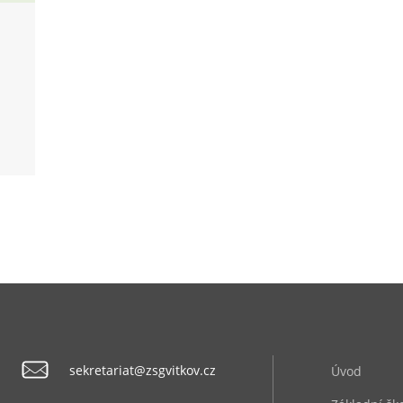
sekretariat@zsgvitkov.cz
Úvod