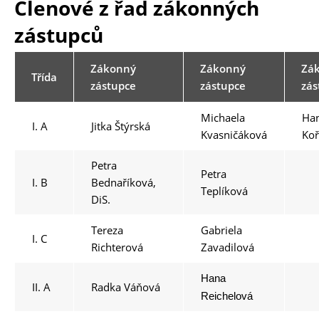
Členové z řad zákonných
zástupců
Zákonný
Zákonný
Zá
Třída
zástupce
zástupce
zás
Michaela
Ha
I. A
Jitka Štýrská
Kvasničáková
Koř
Petra
Petra
I. B
Bednaříková,
Teplíková
DiS.
Tereza
Gabriela
I. C
Richterová
Zavadilová
Hana
II. A
Radka Váňová
Reichelová