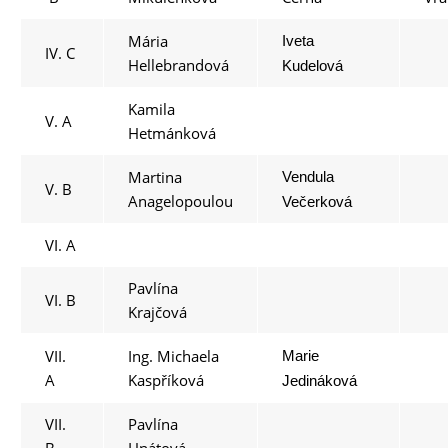
Mária
Iveta
IV. C
Hellebrandová
Kudelová
Kamila
V. A
Hetmánková
Martina
Vendula
V. B
Anagelopoulou
Večerková
VI. A
Pavlína
VI. B
Krajčová
VII.
Ing. Michaela
Marie
A
Kaspříková
Jedináková
VII.
Pavlína