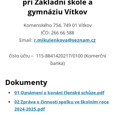
při Základní škole a
gymnáziu Vítkov
Komenského 754, 749 01 Vítkov
IČO: 266 66 588
Email:
r.mikulenkova@seznam.cz
číslo účtu – 115-8841420217/0100 (Komerční
banka)
Dokumenty
01 Oznámení o konání členské schůze.pdf
02 Zpráva o činnosti spolku ve školním roce
2024-2025.pdf