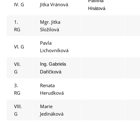
Pavlína
IV. G
Jitka Vránová
Hnátová
1.
Mgr. Jitka
RG
Složilová
Pavla
VI. G
Lichovníková
VII.
Ing. Gabriela
G
Daříčková
3.
Renata
RG
Herudková
VIII.
Marie
G
Jedináková