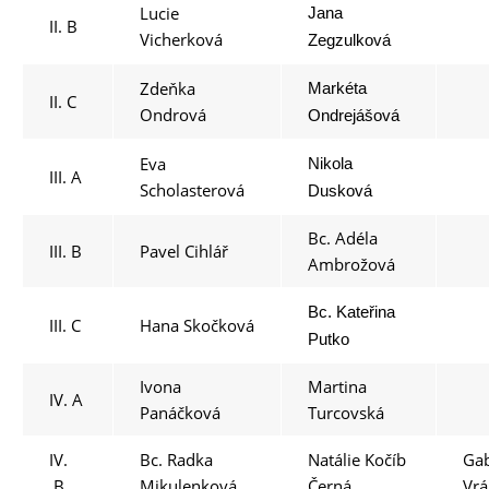
Lucie
Jana
II. B
Vicherková
Zegzulková
Zdeňka
Markéta
II. C
Ondrová
Ondrejášová
Eva
Nikola
III. A
Scholasterová
Dusková
Bc. Adéla
III. B
Pavel Cihlář
Ambrožová
Bc. Kateřina
III. C
Hana Skočková
Putko
Ivona
Martina
IV. A
Panáčková
Turcovská
IV.
Bc. Radka
Natálie Kočíb
Gab
B
Mikulenková
Černá
Vr