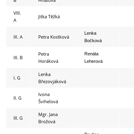
B
Hnátová
VIII.
Jitka Těžká
A
Lenka
IX. A
Petra Kostková
Bočková
Petra
Renáta
IX. B
Horáková
Leherová
Lenka
I. G
Březovjáková
Ivona
II. G
Švihelová
Mgr. Jana
III. G
Brožová