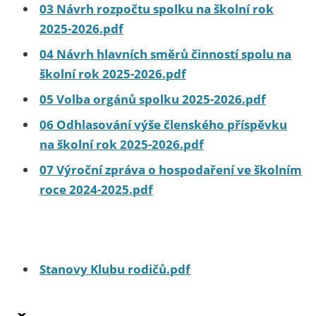
03 Návrh rozpočtu spolku na školní rok
2025-2026.pdf
04 Návrh hlavních směrů činností spolu na
školní rok 2025-2026.pdf
05 Volba orgánů spolku 2025-2026.pdf
06 Odhlasování výše členského příspěvku
na školní rok 2025-2026.pdf
07 Výroční zpráva o hospodaření ve školním
roce 2024-2025.pdf
Stanovy Klubu rodičů.pdf