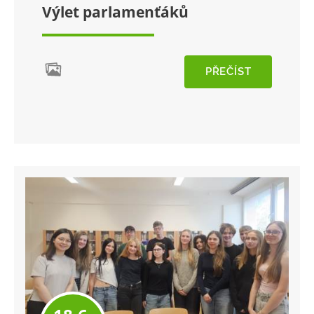
Výlet parlamenťáků
PŘEČÍST