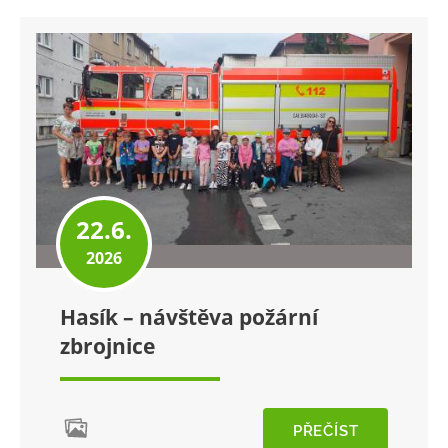
22.6.
2026
Hasík – návštěva požární
zbrojnice
PŘEČÍST