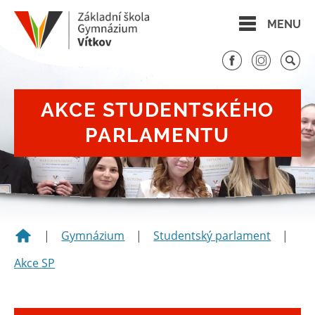
MENU
AKCE STUDENTSKÉHO
PARLAMENTU
|
Gymnázium
|
Studentský parlament
|
Akce SP