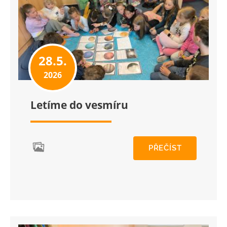
28.5.
2026
Letíme do vesmíru
PŘEČÍST