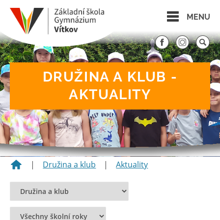
MENU
DRUŽINA A KLUB -
AKTUALITY
|
Družina a klub
|
Aktuality