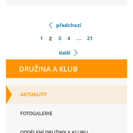
předchozí
1
2
3
4
...
21
další
DRUŽINA A KLUB
AKTUALITY
FOTOGALERIE
ODDĚLENÍ DRUŽINY A KLUBU