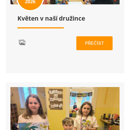
2026
Květen v naší družince
PŘEČÍST