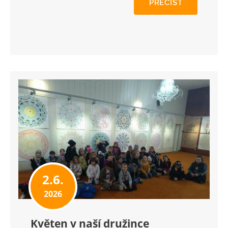
PŘEČÍST
2.6.
2026
Květen v naší družince