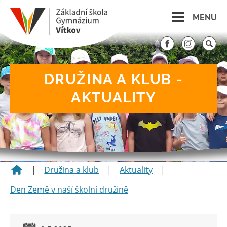
MENU
DRUŽINA A KLUB -
AKTUALITY
|
Družina a klub
|
Aktuality
|
Den Země v naší školní družině