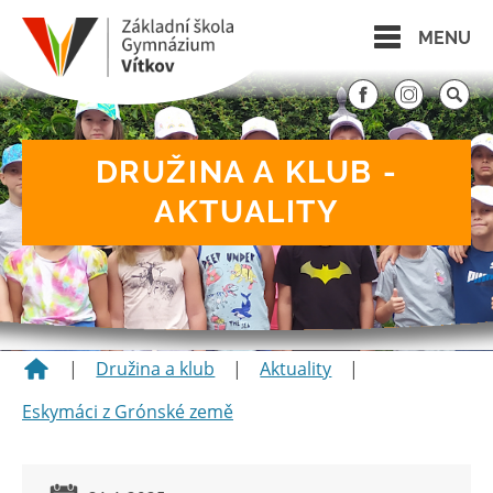
MENU
DRUŽINA A KLUB -
AKTUALITY
|
Družina a klub
|
Aktuality
|
Eskymáci z Grónské země