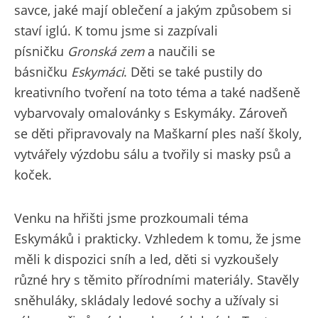
savce, jaké mají oblečení a jakým způsobem si
staví iglú. K tomu jsme si zazpívali
písničku
Gronská zem
a naučili se
básničku
Eskymáci
. Děti se také pustily do
kreativního tvoření na toto téma a také nadšeně
vybarvovaly omalovánky s Eskymáky. Zároveň
se děti připravovaly na Maškarní ples naší školy,
vytvářely výzdobu sálu a tvořily si masky psů a
koček.
Venku na hřišti jsme prozkoumali téma
Eskymáků i prakticky. Vzhledem k tomu, že jsme
měli k dispozici sníh a led, děti si vyzkoušely
různé hry s těmito přírodními materiály. Stavěly
sněhuláky, skládaly ledové sochy a užívaly si