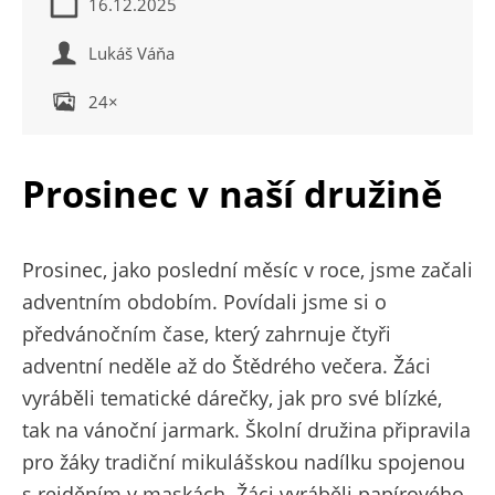
16.12.2025
Lukáš Váňa
24×
Prosinec v naší družině
Prosinec, jako poslední měsíc v roce, jsme začali
adventním obdobím. Povídali jsme si o
předvánočním čase, který zahrnuje čtyři
adventní neděle až do Štědrého večera. Žáci
vyráběli tematické dárečky, jak pro své blízké,
tak na vánoční jarmark. Školní družina připravila
pro žáky tradiční mikulášskou nadílku spojenou
s rejděním v maskách. Žáci vyráběli papírového