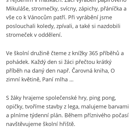
Mikuláše, stromečky, svícny, zápichy, přáníčka a
vše co k Vánocům patří. Při vyrábění jsme
poslouchali koledy, zpívali, a také si nazdobili
stromeček v oddělení.
Ve školní družině čteme z knížky 365 příběhů a
pohádek. Každý den si žáci přečtou krátký
příběh na daný den např. Čarovná kniha, O
zimní květině, Paní mlha …
S žáky hrajeme společenské hry, ping pong,
opičky, tvoříme stavby z lega, malujeme barvami
a plníme týdenní plán. Během příznivého počasí
navštěvujeme školní hřiště.