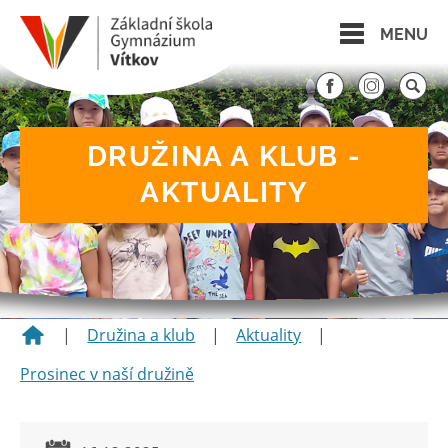
MENU
DRUŽINA A KLUB -
AKTUALITY
|
Družina a klub
|
Aktuality
|
Prosinec v naší družině