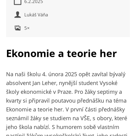
6.2.2025
Lukáš Váňa
5×
Ekonomie a teorie her
Na naši školu 4. února 2025 opět zavítal bývalý
absolvent Jan Leher, nynější student Vysoké
školy ekonomické v Praze. Pro žáky septimy a
kvarty si připravil poutavou přednášku na téma
Ekonomie a teorie her. V první části přednášky
seznámil žáky se studiem na VŠE, s obory, které
jeho škola nabízí. S humorem sobě vlastním
nastínil žákům vysokoškolský život, jeho radosti