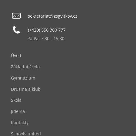
sekretariat@zsgvitkov.cz
(+420) 556 300 777
Po-Pá: 7:30 - 15:30
Úvod
Základní škola
Gymnázium
Družina a klub
Škola
Jídelna
Kontakty
Schools united