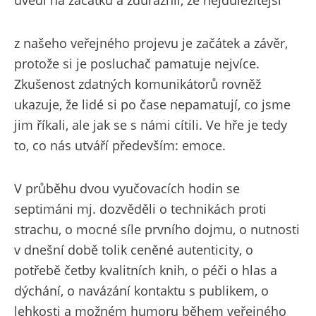
uvedl na začátku a zdůraznil, že nejdůležitější
z našeho veřejného projevu je začátek a závěr,
protože si je posluchač pamatuje nejvíce.
Zkušenost zdatných komunikátorů rovněž
ukazuje, že lidé si po čase nepamatují, co jsme
jim říkali, ale jak se s námi cítili. Ve hře je tedy
to, co nás utváří především: emoce.
V průběhu dvou vyučovacích hodin se
septimáni mj. dozvěděli o technikách proti
strachu, o mocné síle prvního dojmu, o nutnosti
v dnešní době tolik ceněné autenticity, o
potřebě četby kvalitních knih, o péči o hlas a
dýchání, o navázání kontaktu s publikem, o
lehkosti a možném humoru během veřejného