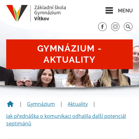
MENU
GYMNÁZIUM -
AKTUALITY
|
Gymnázium
|
Aktuality
|
Jak přednáška o komunikaci odhalila další potenciál
septimánů