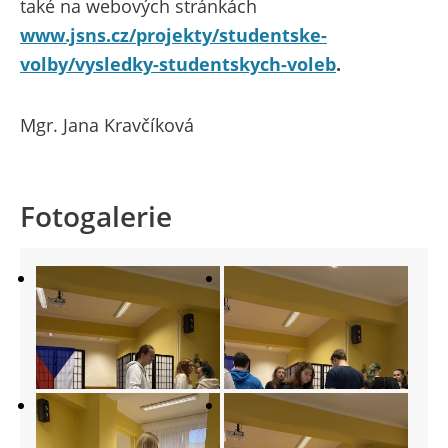
také na webových stránkách
www.jsns.cz/projekty/studentske-
volby/vysledky-studentskych-voleb
.
Mgr. Jana Kravčíková
Fotogalerie