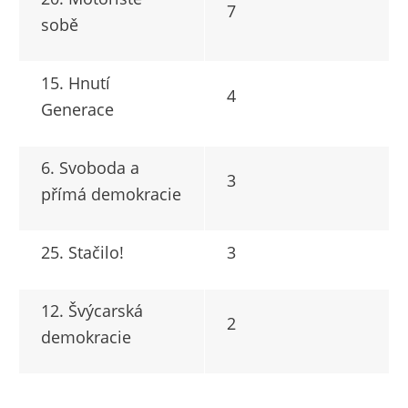
7
sobě
15. Hnutí
4
Generace
6. Svoboda a
3
přímá demokracie
25. Stačilo!
3
12. Švýcarská
2
demokracie