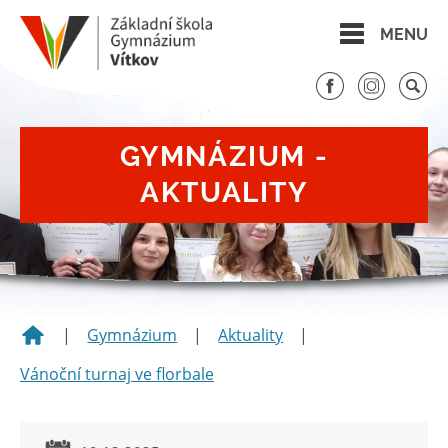
MENU
GYMNÁZIUM -
AKTUALITY
|
Gymnázium
|
Aktuality
|
Vánoční turnaj ve florbale