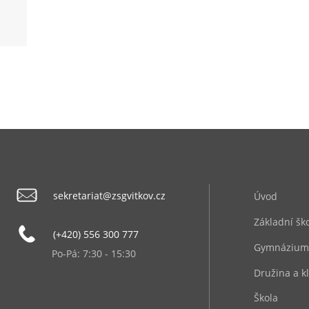
sekretariat@zsgvitkov.cz
Úvod
Základní šk
(+420) 556 300 777
Gymnázium
Po-Pá: 7:30 - 15:30
Družina a k
Škola