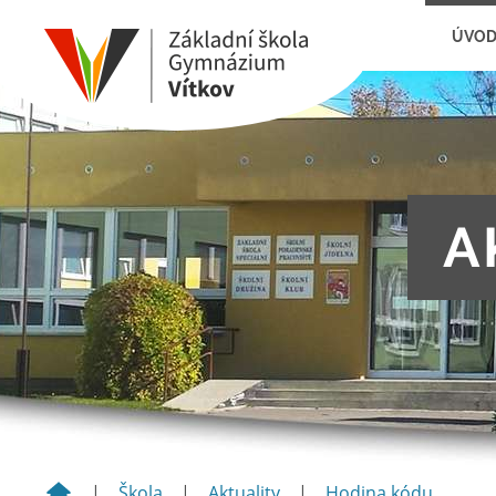
ÚVO
A
|
Škola
|
Aktuality
|
Hodina kódu