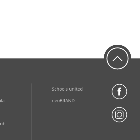
Schools united
ola
neoBRAND
lub