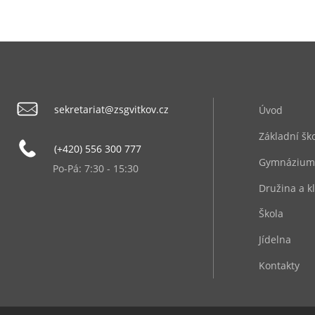
sekretariat@zsgvitkov.cz
Úvod
Základní šk
(+420) 556 300 777
Gymnázium
Po-Pá: 7:30 - 15:30
Družina a k
Škola
Jídelna
Kontakty