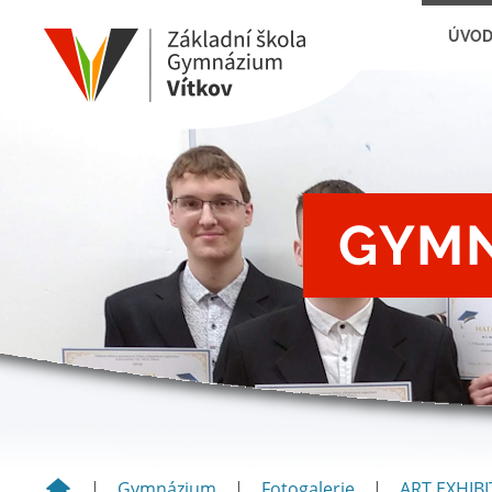
ÚVO
GYMN
|
Gymnázium
|
Fotogalerie
|
ART EXHIBI