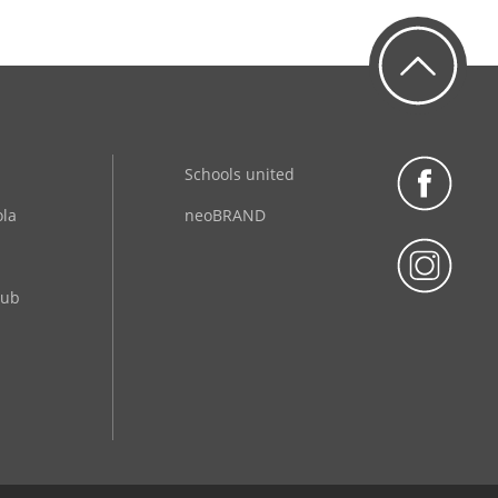
Schools united
ola
neoBRAND
lub