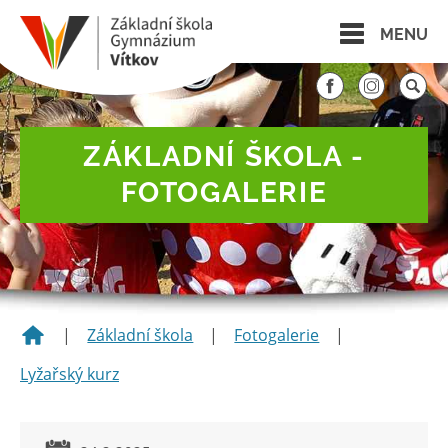
MENU
ZÁKLADNÍ ŠKOLA -
FOTOGALERIE
|
Základní škola
|
Fotogalerie
|
Lyžařský kurz