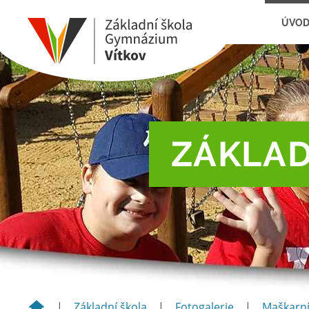
ÚVO
ZÁKLAD
|
Základní škola
|
Fotogalerie
|
Maškarní