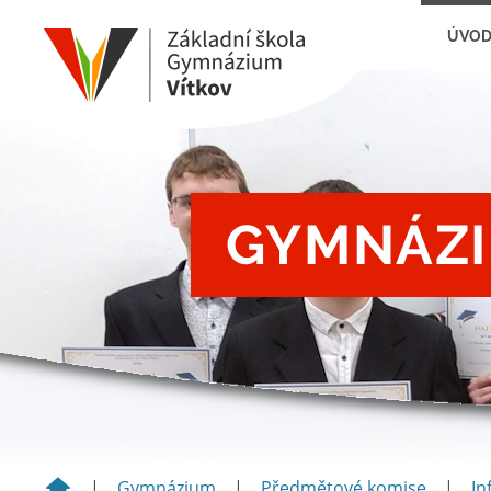
ÚVO
GYMNÁZI
|
Gymnázium
|
Předmětové komise
|
In