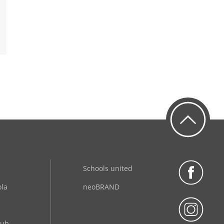
Schools united
ola
neoBRAND
lub