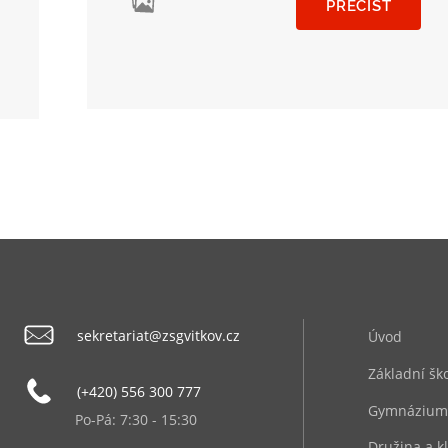
PŘEČÍST
sekretariat@zsgvitkov.cz
Úvod
Základní šk
(+420) 556 300 777
Gymnázium
Po-Pá: 7:30 - 15:30
Družina a k