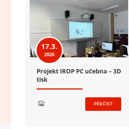
17.3.
2026
Projekt IROP PC učebna – 3D
tisk
PŘEČÍST