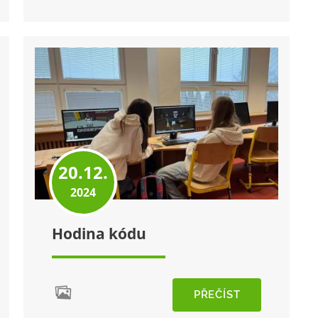
20.12.
2024
Hodina kódu
PŘEČÍST