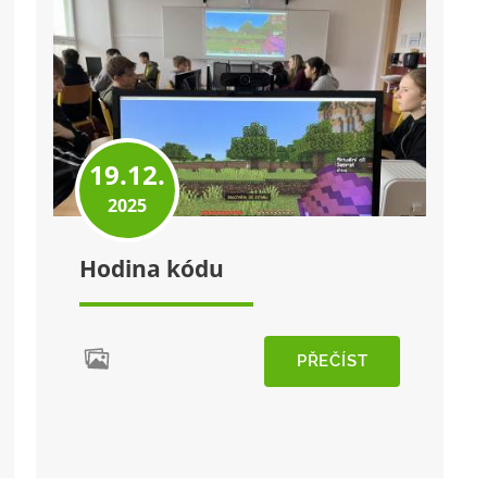
19.12.
2025
Hodina kódu
PŘEČÍST