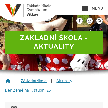
MENU
ZÁKLADNÍ ŠKOLA -
AKTUALITY
|
Základní škola
|
Aktuality
|
Den Země na 1. stupni ZŠ