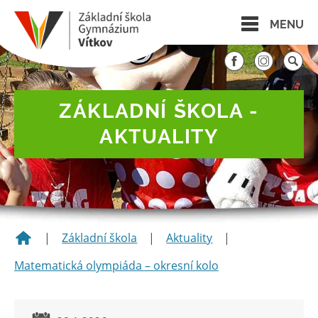
MENU
ZÁKLADNÍ ŠKOLA -
AKTUALITY
|
Základní škola
|
Aktuality
|
Matematická olympiáda – okresní kolo