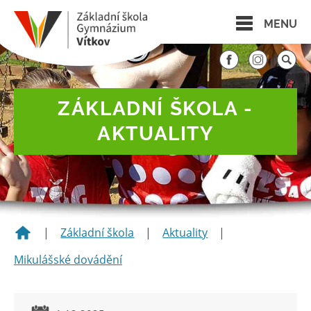
MENU
ZÁKLADNÍ ŠKOLA -
AKTUALITY
|
Základní škola
|
Aktuality
|
Mikulášské dovádění