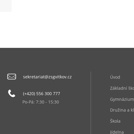
sekretariat@zsgvitkov.cz
Úvod
Základní šk
(+420) 556 300 777
Gymnázium
Po-Pá: 7:30 - 15:30
Družina a k
Škola
Jídelna