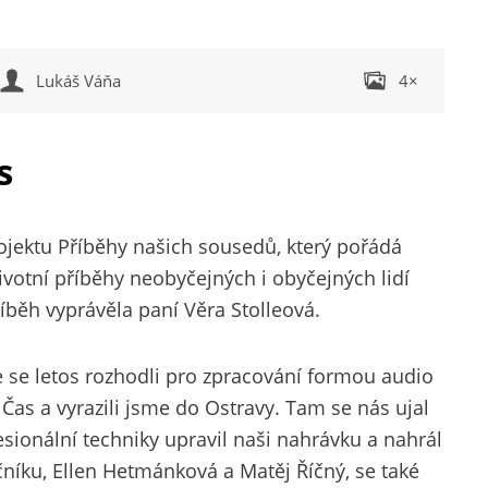
Lukáš Váňa
4×
s
rojektu Příběhy našich sousedů, který pořádá
životní příběhy neobyčejných i obyčejných lidí
íběh vyprávěla paní Věra Stolleová.
e se letos rozhodli pro zpracování formou audio
Čas a vyrazili jsme do Ostravy. Tam se nás ujal
sionální techniky upravil naši nahrávku a nahrál
čníku, Ellen Hetmánková a Matěj Říčný, se také