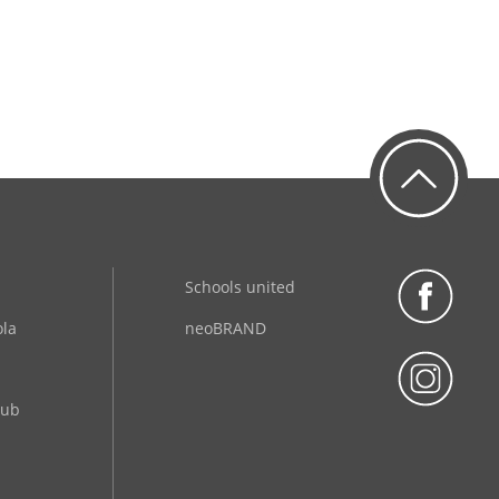
Schools united
ola
neoBRAND
lub