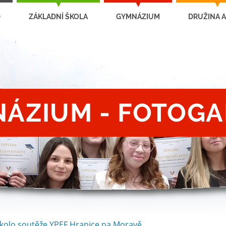
D
ZÁKLADNÍ ŠKOLA
GYMNÁZIUM
DRUŽINA A
ÁZIUM - FOTOGA
 kolo soutěže YPEF Hranice na Moravě