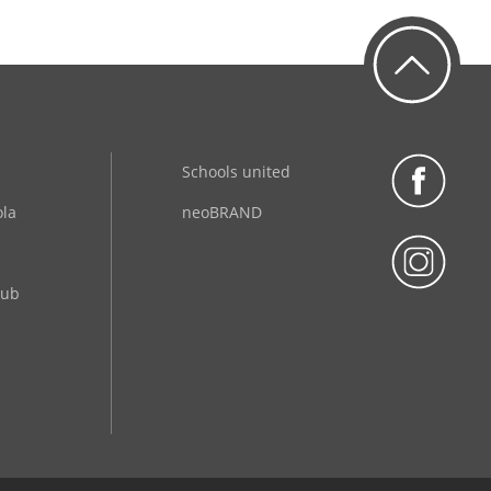
Schools united
ola
neoBRAND
lub