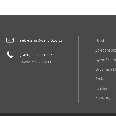
sekretariat@zsgvitkov.cz
Úvod
Základní šk
(+420) 556 300 777
Gymnázium
Po-Pá: 7:30 - 15:30
Družina a k
Škola
Jídelna
Kontakty