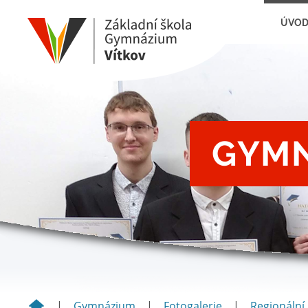
ÚVO
GYMN
|
Gymnázium
|
Fotogalerie
|
Regionální