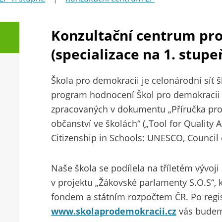
Konzultační centrum pr
(specializace na 1. stupe
Škola pro demokracii je celonárodní síť šk
program hodnocení Škol pro demokracii 
zpracovaných v dokumentu „Příručka pro 
občanství ve školách“ („Tool for Quality
Citizenship in Schools: UNESCO, Council 
Naše škola se podílela na tříletém vývoj
v projektu „Žákovské parlamenty S.O.S“,
fondem a státním rozpočtem ČR. Po regis
www.skolaprodemokracii.cz
vás budem