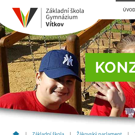
ÚVO
KONZ
|
Základní škola
|
Žákovský parlament
|