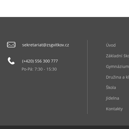
sekretariat@zsgvitkov.cz
Úvod
Základní šk
(+420) 556 300 777
Gymnázium
Po-Pá: 7:30 - 15:30
Družina a k
Škola
Jídelna
Kontakty