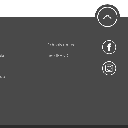
Schools united
ola
neoBRAND
lub