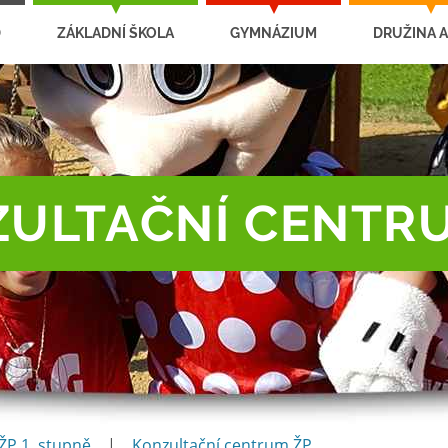
D
ZÁKLADNÍ ŠKOLA
GYMNÁZIUM
DRUŽINA A
ULTAČNÍ CENTR
ŽP 1. stupně
|
Konzultační centrum ŽP