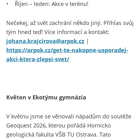
•
Říjen – leden: Akce v terénu!
Nečekej, až svět zachrání někdo jiný. Přihlas svůj
tým hned teď! Více informací a kontakt:
johana.krajcirova@arpok.cz
|
https://arpok.cz/get-te-nakopne-usporadej-
akci-ktera-zlepsi-svet/
Květen v Ekotýmu gymnázia
V květnu jsme se věnovali nápadům do soutěže
Geoquest 2026, kterou pořádá Hornicko
geologická fakulta VŠB TU Ostrava. Tato