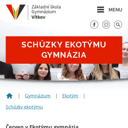
MENU
SCHŮZKY EKOTÝMU
GYMNÁZIA
|
Gymnázium
|
Ekotým
|
Schůzky ekotýmu
Červen v Ekotýmu gymnázia