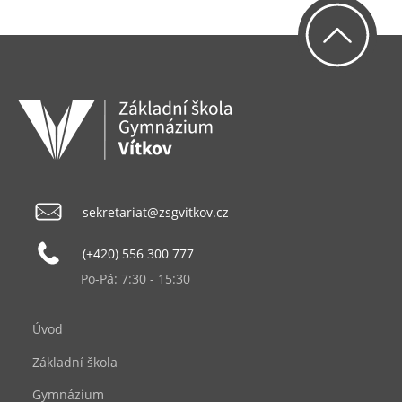
sekretariat@zsgvitkov.cz
(+420) 556 300 777
Po-Pá: 7:30 - 15:30
Úvod
Základní škola
Gymnázium